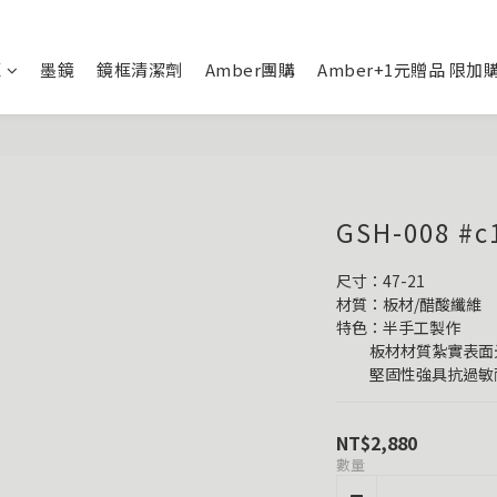
框
墨鏡
鏡框清潔劑
Amber團購
Amber+1元贈品 限加
GSH-008
尺寸：47-21
材質：板材/醋酸纖維
特色：半手工製作
          板材材質紮
          堅固性強具
NT$2,880
數量