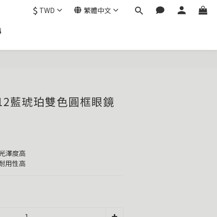
$
TWD
繁體中文
購
 #c12藍琥珀雙色圓框眼鏡
實表面光澤度高
抗過敏耐用性高