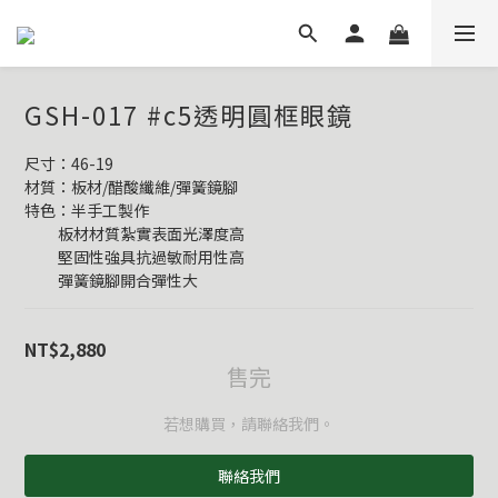
GSH-017 #c5透明圓框眼鏡
尺寸：46-19
材質：板材/醋酸纖維/彈簧鏡腳
特色：半手工製作
          板材材質紮實表面光澤度高
          堅固性強具抗過敏耐用性高
          彈簧鏡腳開合彈性大
NT$2,880
售完
若想購買，請聯絡我們。
聯絡我們