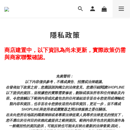
隱私政策
商店建置中，以下資訊為尚未更新，實際政策仍需
與商家聯繫確認。
免責聲明： 
以下內容僅供參考，不構成廣告、招攬或法律建議。
在發佈如下政策之前，您應該諮詢獨立的法律意見。您應仔細閱讀SHOPLINE
以下提供的資訊，並根據您的實際需要修改，刪除或添加所有和任何條款及內
容。令您接觸以下範例內容或此處包含的任何連結並非旨在令您使用或傳輸此
類內容和資訊，也非旨在令您接收這些內容和資訊，更近一步，並不構成
SHOPLINE與使用者或瀏覽器
之
間法律服務之委任關係。
在未向您所在地區的職業律師或者專業法律從業人員尋求法律意見的情況下，
您不應出於任何目的依賴此處提供之範例資訊。範例內容所包含的資訊僅作為
一般概括性的資訊提供，可能反映也可能未反映出最新的法律發展;因此，