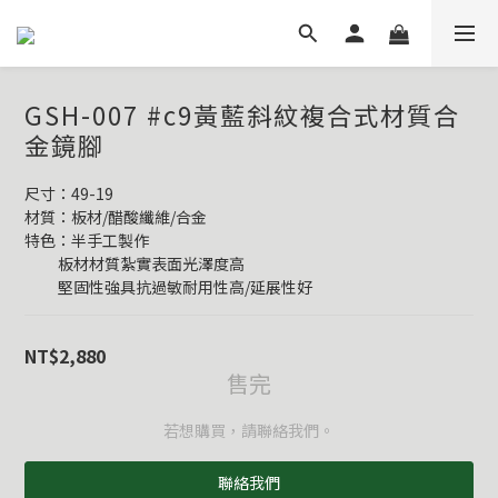
GSH-007 #c9黃藍斜紋複合式材質合
金鏡腳
尺寸：49-19
材質：板材/醋酸纖維/合金
特色：半手工製作
          板材材質紮實表面光澤度高
          堅固性強具抗過敏耐用性高/延展性好
NT$2,880
售完
若想購買，請聯絡我們。
聯絡我們