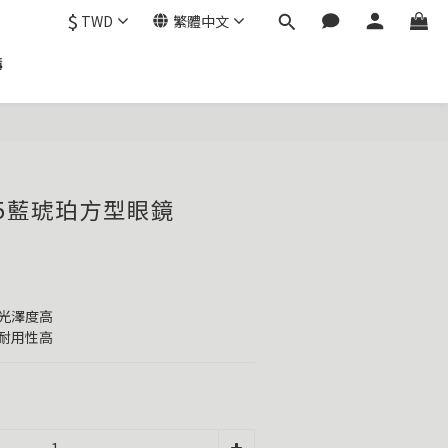
$
TWD
繁體中文
購
#c5藍琥珀方型眼鏡
實表面光澤度高
抗過敏耐用性高