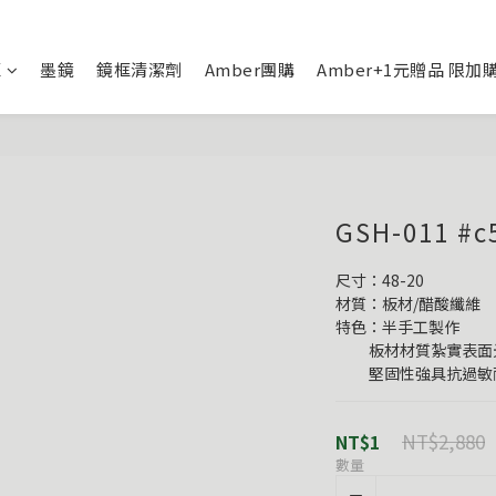
框
墨鏡
鏡框清潔劑
Amber團購
Amber+1元贈品 限加
GSH-011 
尺寸：48-20
材質：板材/醋酸纖維
特色：半手工製作
          板材材質紮
          堅固性強具
NT$2,880
NT$1
數量