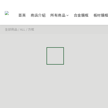
首頁
商店介紹
所有商品
合金鏡框
板材鏡
全部商品
/
ALL
/
方框