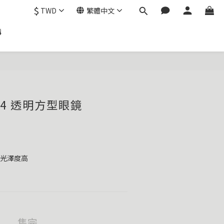
$
TWD
繁體中文
購
# c4 透明方型眼鏡
紮實表面光澤度高
售完