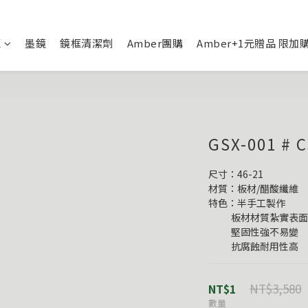
框
墨鏡
鏡框清潔劑
Amber團購
Amber+1元贈品 限加
GSX-001 
尺寸：46-21
材質：板材/醋酸纖維
特色：半手工製作
           板材材質
           堅固性強不易變
           抗腐蝕耐用性高
NT$3,580
NT$1
數量