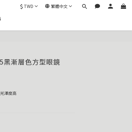
$
TWD
繁體中文
購
# C5黑漸層色方型眼鏡
紮實表面光澤度高