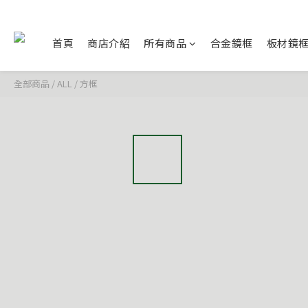
首頁
商店介紹
所有商品
合金鏡框
板材鏡
全部商品
/
ALL
/
方框