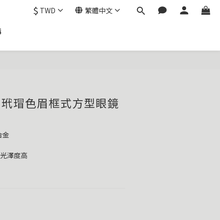
$
TWD
繁體中文
購
 #c2玳瑁色眉框式方型眼鏡
合金
紮實表面光澤度高