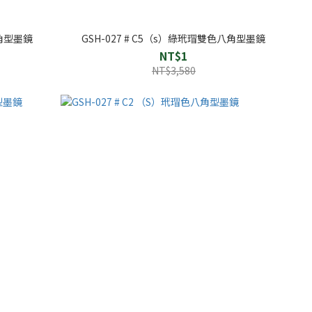
八角型墨鏡
GSH-027 # C5（s）綠玳瑁雙色八角型墨鏡
NT$1
NT$3,580