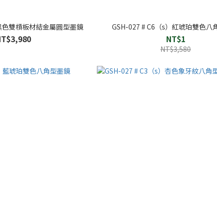
1(s) 黑色雙槓板材結金屬圓型墨鏡
GSH-027 # C6（s）紅琥珀雙色
NT$3,980
NT$1
NT$3,580