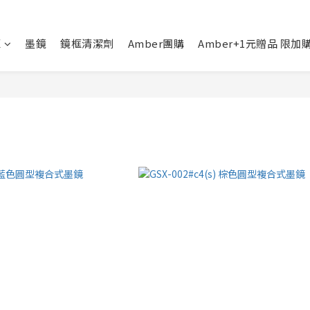
框
墨鏡
鏡框清潔劑
Amber團購
Amber+1元贈品 限加