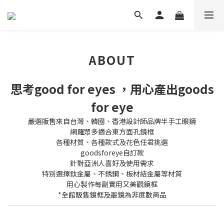
ABOUT
思考good for eyes ，用心產出goods
for eye
嚴選販售來自台灣、韓國、香港設計師品牌半手工眼鏡
網羅眾多適合東方面孔鏡框
各種材質、各種款式及花色任君挑選
goodsforeye自訂款
針對亞洲人喜好及使用需求
特別選擇鈦金屬、不銹鋼、板材結金屬等材質
用心製作每副實用又美觀鏡框
*全館販售鏡框及墨鏡為非度數商品