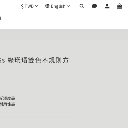
$
TWD
English
購
#c5s 綠玳瑁雙色不規則方
實表面光澤度高
抗過敏耐用性高