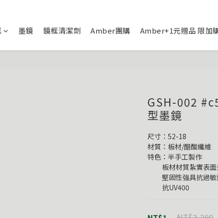
框
墨鏡
鏡框清潔劑
Amber團購
Amber+1元贈品 限加
GSH-002 
型墨鏡
尺寸：52-18
材質：板材/醋酸纖維
特色：半手工製作
          板材材質紮
          堅固性強具
          抗UV400
NT$3,280
NT$1