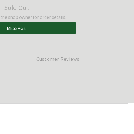
Sold Out
he shop owner for order details.
MESSAGE
Customer Reviews