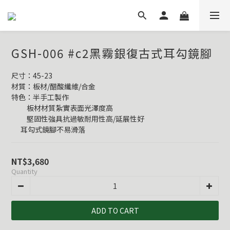
GSH-006 #c2黑霧銀復古式耳勾鏡腳
尺寸：45-23
材質：板材/醋酸纖維/合金
特色：半手工製作
          板材材質紮實表面光澤度高
          堅固性強具抗過敏耐用性高/延展性好
      耳勾式鏡腳不易滑落
NT$3,680
Quantity
ADD TO CART