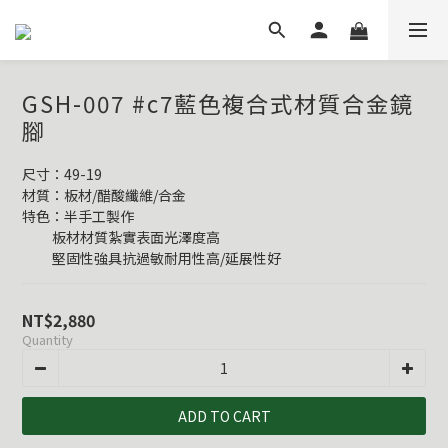
GSH-007 #c7藍色複合式材質合金鏡
腳
尺寸：49-19
材質：板材/醋酸纖維/合金
特色：半手工製作
          板材材質紮實表面光澤度高
          堅固性強具抗過敏耐用性高/延展性好
NT$2,880
Quantity
ADD TO CART