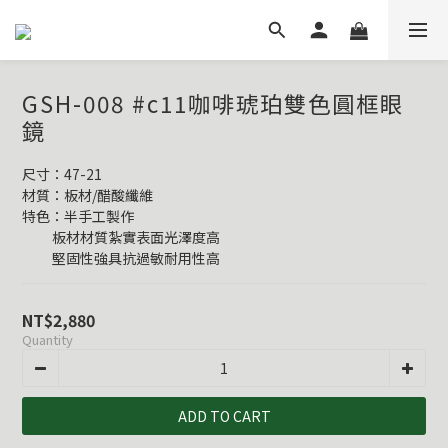
GSH-008 #c11咖啡琥珀雙色圓框眼
鏡
尺寸：47-21
材質：板材/醋酸纖維
特色：半手工製作
          板材材質紮實表面光澤度高
          堅固性強具抗過敏耐用性高
NT$2,880
Quantity
ADD TO CART