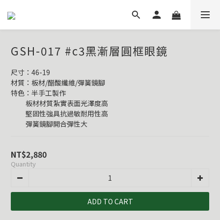
GSH-017 #c3黑漸層圓框眼鏡
尺寸：46-19
材質：板材/醋酸纖維/彈簧鏡腳
特色：半手工製作
          板材材質紮實表面光澤度高
          堅固性強具抗過敏耐用性高
          彈簧鏡腳開合彈性大
NT$2,880
Quantity
ADD TO CART