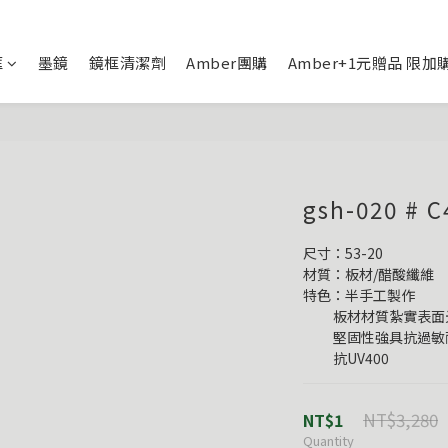
框
墨鏡
鏡框清潔劑
Amber團購
Amber+1元贈品 限加
gsh-020 
尺寸：53-20
材質：板材/醋酸纖維
特色：半手工製作
          板材材質紮
          堅固性強具
          抗UV400
NT$3,280
NT$1
Quantity