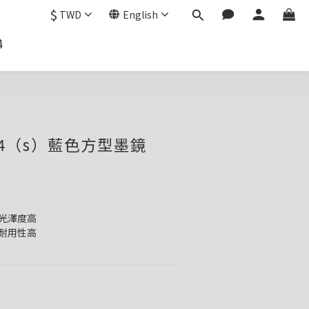
$
TWD
English
購
# C4（s）藍色方型墨鏡
實表面光澤度高
抗過敏耐用性高