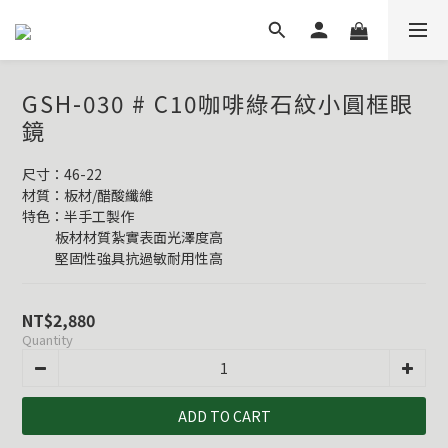
GSH-030 # C10咖啡綠石紋小圓框眼
鏡
尺寸：46-22
材質：板材/醋酸纖維
特色：半手工製作
           板材材質紮實表面光澤度高
           堅固性強具抗過敏耐用性高
NT$2,880
Quantity
ADD TO CART