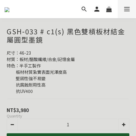
GSH-033 # c1(s) 黑色雙槓板材結金
屬圓型墨鏡
尺寸：46-23
材質：板材/醋酸纖維/合金/記憶金屬
特色：半手工製作
          板材材質紮實表面光澤度高
          堅固性強不易變
          抗腐蝕耐用性高
          抗UV400
NT$3,980
Quantity