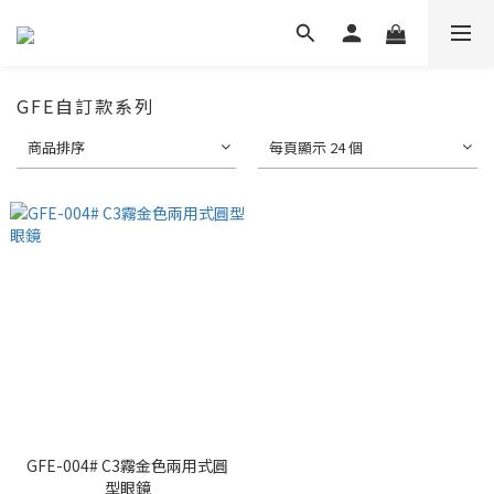
GFE自訂款系列
商品排序
每頁顯示 24 個
GFE-004# C3霧金色兩用式圓
型眼鏡